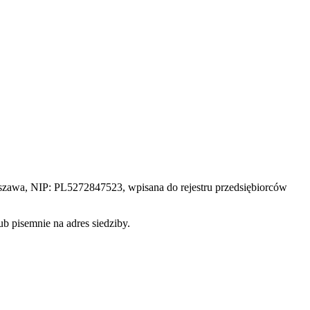
rszawa
, NIP:
PL5272847523
, wpisana do rejestru przedsiębiorców
ub pisemnie na adres siedziby.