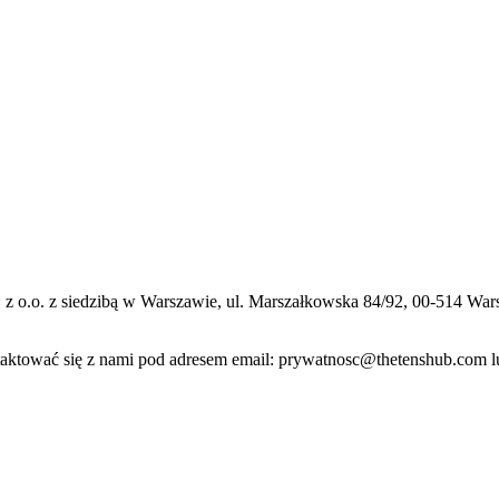
 z o.o. z siedzibą w Warszawie,
ul. Marszałkowska 84/92, 00-514 Wa
ktować się z nami pod adresem email:
prywatnosc@thetenshub.com
l