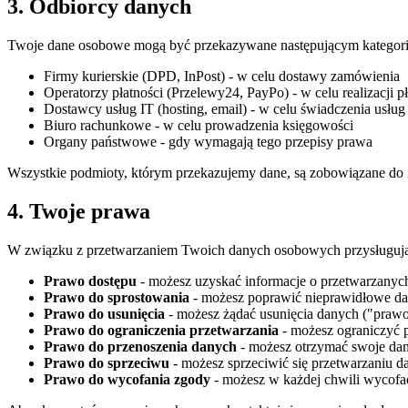
3. Odbiorcy danych
Twoje dane osobowe mogą być przekazywane następującym kategor
Firmy kurierskie (DPD, InPost) - w celu dostawy zamówienia
Operatorzy płatności (Przelewy24, PayPo) - w celu realizacji pł
Dostawcy usług IT (hosting, email) - w celu świadczenia usług
Biuro rachunkowe - w celu prowadzenia księgowości
Organy państwowe - gdy wymagają tego przepisy prawa
Wszystkie podmioty, którym przekazujemy dane, są zobowiązane do 
4. Twoje prawa
W związku z przetwarzaniem Twoich danych osobowych przysługują 
Prawo dostępu
- możesz uzyskać informacje o przetwarzanyc
Prawo do sprostowania
- możesz poprawić nieprawidłowe d
Prawo do usunięcia
- możesz żądać usunięcia danych ("praw
Prawo do ograniczenia przetwarzania
- możesz ograniczyć 
Prawo do przenoszenia danych
- możesz otrzymać swoje da
Prawo do sprzeciwu
- możesz sprzeciwić się przetwarzaniu 
Prawo do wycofania zgody
- możesz w każdej chwili wycofa